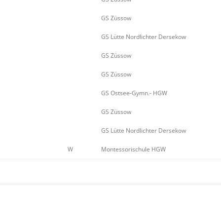
GS Züssow
GS Lütte Nordlichter Dersekow
GS Züssow
GS Züssow
GS Ostsee-Gymn.- HGW
GS Züssow
GS Lütte Nordlichter Dersekow
W
Montessorischule HGW