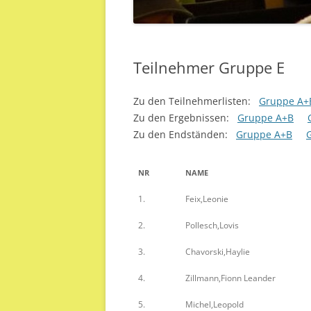
Teilnehmer Gruppe E
Zu den Teilnehmerlisten:
Gruppe A+
Zu den Ergebnissen:
Gruppe A+B
Zu den Endständen:
Gruppe A+B
NR
NAME
1.
Feix,Leonie
2.
Pollesch,Lovis
3.
Chavorski,Haylie
4.
Zillmann,Fionn Leander
5.
Michel,Leopold