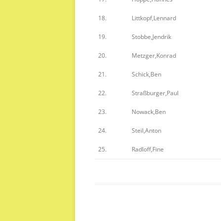
18.
Littkopf,Lennard
19.
Stobbe,Jendrik
20.
Metzger,Konrad
21.
Schick,Ben
22.
Straßburger,Paul
23.
Nowack,Ben
24.
Steil,Anton
25.
Radloff,Fine