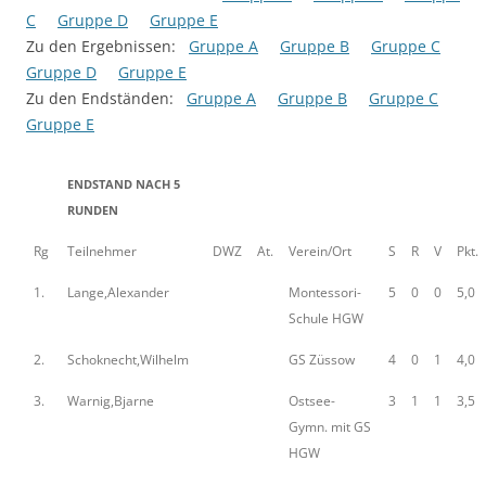
C
Gruppe D
Gruppe E
Zu den Ergebnissen:
Gruppe A
Gruppe B
Gruppe C
Gruppe D
Gruppe E
Zu den Endständen:
Gruppe A
Gruppe B
Gruppe C
Gruppe E
ENDSTAND NACH 5
RUNDEN
Rg
Teilnehmer
DWZ
At.
Verein/Ort
S
R
V
Pkt.
1.
Lange,Alexander
Montessori-
5
0
0
5,0
Schule HGW
2.
Schoknecht,Wilhelm
GS Züssow
4
0
1
4,0
3.
Warnig,Bjarne
Ostsee-
3
1
1
3,5
Gymn. mit GS
HGW