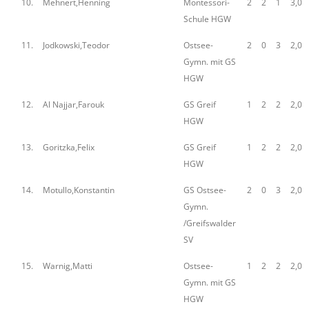
10.
Mehnert,Henning
Montessori-
2
2
1
3,0
Schule HGW
11.
Jodkowski,Teodor
Ostsee-
2
0
3
2,0
Gymn. mit GS
HGW
12.
Al Najjar,Farouk
GS Greif
1
2
2
2,0
HGW
13.
Goritzka,Felix
GS Greif
1
2
2
2,0
HGW
14.
Motullo,Konstantin
GS Ostsee-
2
0
3
2,0
Gymn.
/Greifswalder
SV
15.
Warnig,Matti
Ostsee-
1
2
2
2,0
Gymn. mit GS
HGW