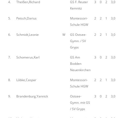
4.
Theißen,Richard
GS F. Reuter
3
0
2
3,0
Kemnitz
5.
Petsch,Darius
Montessori-
2
2
1
3,0
Schule HGW
6.
Schmidt,Leonie
W
GS Ostsee-
2
2
1
3,0
Gymn. / SV
Gryps
7.
Schomerus,Karl
GS Am
3
0
2
3,0
Bodden
Neuenkirchen
8.
Löbke,Caspar
Montessori-
2
2
1
3,0
Schule HGW
9.
Brandenburg,Yannick
Ostsee-
3
0
2
3,0
Gymn. mit GS
/ SV Gryps