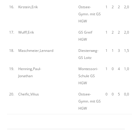
16.
Kirstein,Erik
Ostsee-
1
2
2
2,0
Gymn. mit GS
HGW
17.
Wulff,Erik
GS Greif
1
2
2
2,0
HGW
18.
Maschmeier,Lennard
Diesterweg-
1
1
3
1,5
GS Loitz
19.
Henning,Paul-
Montessori-
1
0
4
1,0
Jonathan
Schule GS
HGW
20.
Cheific,Vilius
Ostsee-
0
0
5
0,0
Gymn. mit GS
HGW