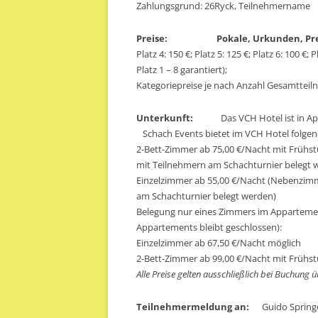
Zahlungsgrund: 26Ryck, Teilnehmername
Preise:
Pokale, Urkunden, Pr
Platz 4: 150 €; Platz 5: 125 €; Platz 6: 100 €; 
Platz 1 – 8 garantiert);
Kategoriepreise je nach Anzahl Gesamtteil
Unterkunft:
Das VCH Hotel ist in Appar
Schach Events bietet im VCH Hotel folge
2-Bett-Zimmer ab 75,00 €/Nacht mit Früh
mit Teilnehmern am Schachturnier belegt 
Einzelzimmer ab 55,00 €/Nacht (Nebenzim
am Schachturnier belegt werden)
Belegung nur eines Zimmers im Apparteme
Appartements bleibt geschlossen):
Einzelzimmer ab 67,50 €/Nacht möglich
2-Bett-Zimmer ab 99,00 €/Nacht mit Frühs
Alle Preise gelten ausschließlich bei Buchung 
Teilnehmermeldung an:
Guido Springer,