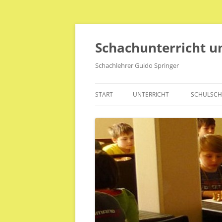
Zum
Inhalt
springen
Schachunterricht un
Schachlehrer Guido Springer
START
UNTERRICHT
SCHULSCH
GREIFSW
SCHULSC
LANDESS
SCHULSCH
GÖRMINER