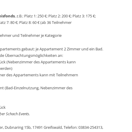
eisfonds
, z.B.: Platz 1: 250 €; Platz 2: 200 €; Platz 3: 175 €;
Platz 7: 80 €; Platz 8: 60 € (ab 36 Teilnehmer
nehmer und Teilnehmer je Kategorie
tements gebaut: je Appartement 2 Zimmer und ein Bad.
nde Übernachtungsmöglichkeiten an:
stück (Nebenzimmer des Appartements kann
werden)
mer des Appartements kann mit Teilnehmern
nt (Bad-Einzelnutzung, Nebenzimmer des
tück
über Schach Events.
 Dubnaring 15b, 17491 Greifswald, Telefon: 03834-254313,