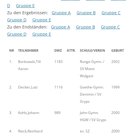
D
Gruppe E
Zu den Ergebnissen:
Gruppe A
Gruppe B
Gruppe C
Gruppe D
Gruppe E
Zu den Endständen:
Gruppe A
Gruppe B
Gruppe C
Gruppe D
Gruppe E
NR
TEILNEHMER
DWZ
ATTR.
SCHULE/VEREIN
GEBURT
1.
Borkowski,Till
1183
Runge-Gymn. /
2002
Aaron
SV Motor
Wolgast
2.
Decker,Lutz
1116
Goethe-Gymn.
1999
Demmin / SV
Gryps
3.
Kohls,Johann
989
Jahn-Gymn.
2000
HGW / SV Gryps
4.
Rieck,Reinhard
ev. SZ
2000