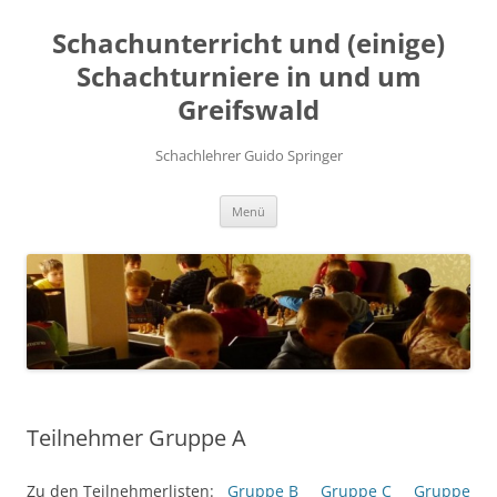
Zum
Inhalt
Schachunterricht und (einige)
springen
Schachturniere in und um
Greifswald
Schachlehrer Guido Springer
Menü
Teilnehmer Gruppe A
Zu den Teilnehmerlisten:
Gruppe B
Gruppe C
Gruppe