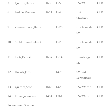
7.
Quiram,Heiko
1639
1559
ESV Waren
GER
8.
Leddin,Mathias
1611
1545
HSG
GER
Stralsund
9.
Zimmermann,Bernd
1526
Greifswalder
GER
SV
10.
Stoldt,Hans-Helmut
1525
Greifswalder
GER
SV
11.
Tietz,Bennit
1637
1514
Hamburger
GER
SK
12.
Hollatz,Jens
1475
SV Bad
Schwartau
13.
Quiram,Arne
1643
1420
ESV Waren
GER
14.
Kruse,Johannes
1454
1361
ESV Waren
GER
Teilnehmer Gruppe B: