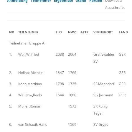
Anmeldung
Teilnehmer
Ergebnisse
Stand
Partien
Download
Ausschreibung
NR
TEILNEHMER
ELO
NWZ
ATTR.
VEREIN/ORT
LAND
Teilnehmer Gruppe A:
1.
Woll,Wilfried
2038
2064
Greifswalder
GER
SV
2.
Hollatz,Michael
1847
1766
GER
3.
Kohn,Matthias
1798
1725
SF Mahndorf
GER
4.
Wellßow,Keoki
1544
1660
SG Jasmund
GER
5.
Möller,Roman
1573
SK König
Tegel
6.
van Schaaik,Hans
1569
SV Gryps