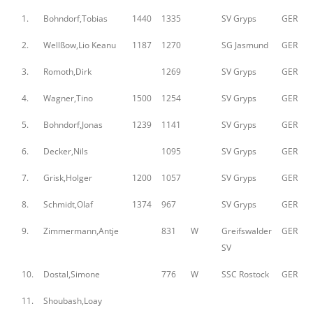
1.
Bohndorf,Tobias
1440
1335
SV Gryps
GER
2.
Wellßow,Lio Keanu
1187
1270
SG Jasmund
GER
3.
Romoth,Dirk
1269
SV Gryps
GER
4.
Wagner,Tino
1500
1254
SV Gryps
GER
5.
Bohndorf,Jonas
1239
1141
SV Gryps
GER
6.
Decker,Nils
1095
SV Gryps
GER
7.
Grisk,Holger
1200
1057
SV Gryps
GER
8.
Schmidt,Olaf
1374
967
SV Gryps
GER
9.
Zimmermann,Antje
831
W
Greifswalder
GER
SV
10.
Dostal,Simone
776
W
SSC Rostock
GER
11.
Shoubash,Loay