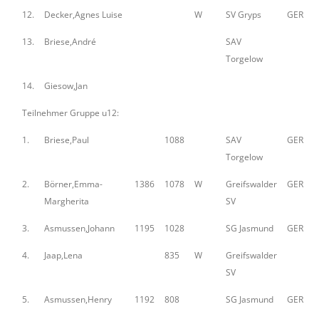
12.
Decker,Agnes Luise
W
SV Gryps
GER
13.
Briese,André
SAV
Torgelow
14.
Giesow,Jan
Teilnehmer Gruppe u12:
1.
Briese,Paul
1088
SAV
GER
Torgelow
2.
Börner,Emma-
1386
1078
W
Greifswalder
GER
Margherita
SV
3.
Asmussen,Johann
1195
1028
SG Jasmund
GER
4.
Jaap,Lena
835
W
Greifswalder
SV
5.
Asmussen,Henry
1192
808
SG Jasmund
GER