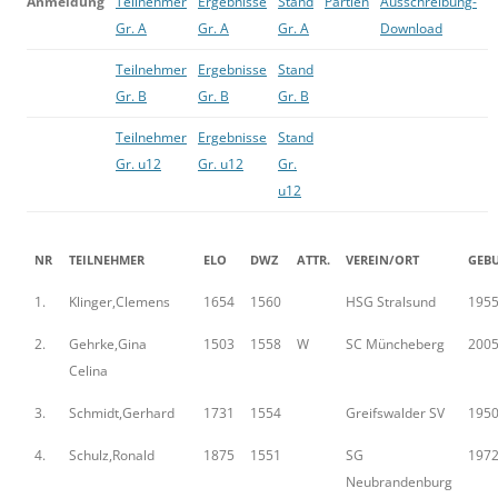
Anmeldung
Teilnehmer
Ergebnisse
Stand
Partien
Ausschreibung-
Gr. A
Gr. A
Gr. A
Download
Teilnehmer
Ergebnisse
Stand
Gr. B
Gr. B
Gr. B
Teilnehmer
Ergebnisse
Stand
Gr. u12
Gr. u12
Gr.
u12
NR
TEILNEHMER
ELO
DWZ
ATTR.
VEREIN/ORT
GEB
1.
Klinger,Clemens
1654
1560
HSG Stralsund
195
2.
Gehrke,Gina
1503
1558
W
SC Müncheberg
200
Celina
3.
Schmidt,Gerhard
1731
1554
Greifswalder SV
195
4.
Schulz,Ronald
1875
1551
SG
197
Neubrandenburg