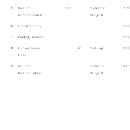
15.
Ibrahim
876
SV Motor
197
Ahmed,Ahmed
Wolgast
16.
Dietrich,Lenny
199
17.
Paubel,Thomas
195
18.
Decker,Agnes
W
SV Gryps
200
Luise
19.
Ahmed
SV Motor
200
Ibrahim,Labed
Wolgast