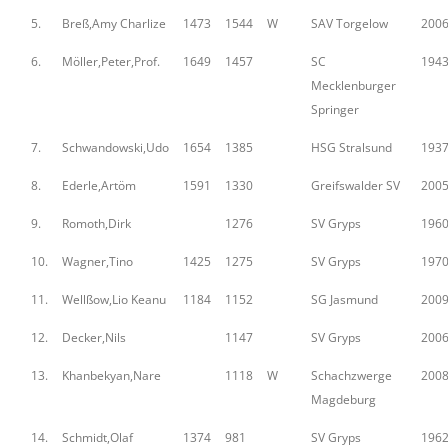
5.
Breß,Amy Charlize
1473
1544
W
SAV Torgelow
200
6.
Möller,Peter,Prof.
1649
1457
SC
194
Mecklenburger
Springer
7.
Schwandowski,Udo
1654
1385
HSG Stralsund
193
8.
Ederle,Artöm
1591
1330
Greifswalder SV
200
9.
Romoth,Dirk
1276
SV Gryps
196
10.
Wagner,Tino
1425
1275
SV Gryps
197
11.
Wellßow,Lio Keanu
1184
1152
SG Jasmund
200
12.
Decker,Nils
1147
SV Gryps
200
13.
Khanbekyan,Nare
1118
W
Schachzwerge
200
Magdeburg
14.
Schmidt,Olaf
1374
981
SV Gryps
196