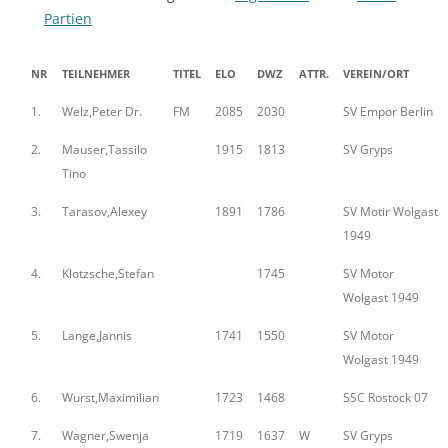
Partien
NR
TEILNEHMER
TITEL
ELO
DWZ
ATTR.
VEREIN/ORT
1.
Welz,Peter Dr.
FM
2085
2030
SV Empor Berlin
2.
Mauser,Tassilo
1915
1813
SV Gryps
Tino
3.
Tarasov,Alexey
1891
1786
SV Motir Wolgast
1949
4.
Klotzsche,Stefan
1745
SV Motor
Wolgast 1949
5.
Lange,Jannis
1741
1550
SV Motor
Wolgast 1949
6.
Wurst,Maximilian
1723
1468
SSC Rostock 07
7.
Wagner,Swenja
1719
1637
W
SV Gryps