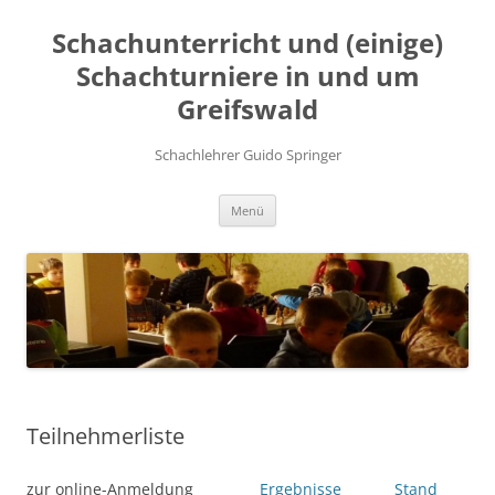
Zum
Inhalt
Schachunterricht und (einige)
springen
Schachturniere in und um
Greifswald
Schachlehrer Guido Springer
Menü
Teilnehmerliste
zur online-Anmeldung
Ergebnisse
Stand