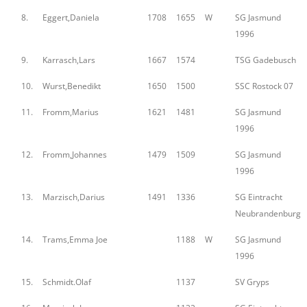
8.
Eggert,Daniela
1708
1655
W
SG Jasmund
1996
9.
Karrasch,Lars
1667
1574
TSG Gadebusch
10.
Wurst,Benedikt
1650
1500
SSC Rostock 07
11.
Fromm,Marius
1621
1481
SG Jasmund
1996
12.
Fromm,Johannes
1479
1509
SG Jasmund
1996
13.
Marzisch,Darius
1491
1336
SG Eintracht
Neubrandenburg
14.
Trams,Emma Joe
1188
W
SG Jasmund
1996
15.
Schmidt.Olaf
1137
SV Gryps