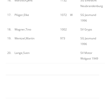
16.
Marzisch,Jens
1132
SG Eintracht
Neubrandenburg
17.
Plöger,Elke
1072
W
SG Jasmund
1996
18.
Wagner,Tino
1002
SV Gryps
19.
Wentzel,Martin
973
SG Jasmund
1996
20.
Lange,Sven
SV Motor
Wolgast 1949