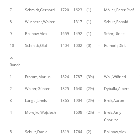
7
Schmidt,Gerhard
1720
1623
(1)
-
Möller,Peter,Prof.
8
Wucherer,Walter
1317
(1)
-
Schulz,Ronald
9
Bollnow,Alex
1659
1492
(1)
-
Stöhr,Ulrike
10
Schmidt,Olaf
1404
1002
(0)
-
Romoth,Dirk
5.
Runde
1
Fromm,Marius
1824
1787
(3½)
-
Woll,Wilfried
2
Wolter,Günter
1825
1640
(2½)
-
Dyballa,Albert
3
Lange,Jannis
1865
1904
(2½)
-
Breß,Aaron
4
Morejko,Wojciech
1608
(2½)
-
Breß,Amy
Charlize
5
Schulz,Daniel
1819
1764
(2)
-
Bollnow,Alex