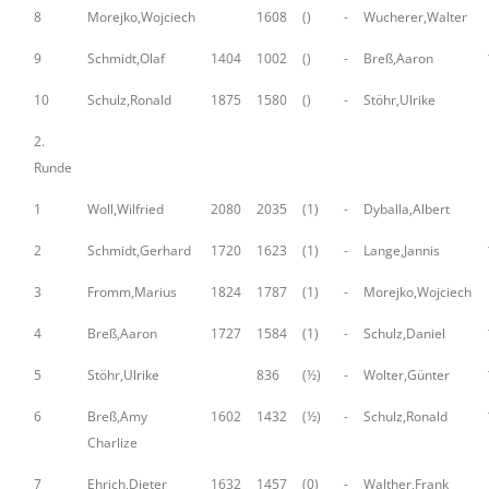
8
Morejko,Wojciech
1608
()
-
Wucherer,Walter
9
Schmidt,Olaf
1404
1002
()
-
Breß,Aaron
10
Schulz,Ronald
1875
1580
()
-
Stöhr,Ulrike
2.
Runde
1
Woll,Wilfried
2080
2035
(1)
-
Dyballa,Albert
2
Schmidt,Gerhard
1720
1623
(1)
-
Lange,Jannis
3
Fromm,Marius
1824
1787
(1)
-
Morejko,Wojciech
4
Breß,Aaron
1727
1584
(1)
-
Schulz,Daniel
5
Stöhr,Ulrike
836
(½)
-
Wolter,Günter
6
Breß,Amy
1602
1432
(½)
-
Schulz,Ronald
Charlize
7
Ehrich,Dieter
1632
1457
(0)
-
Walther,Frank