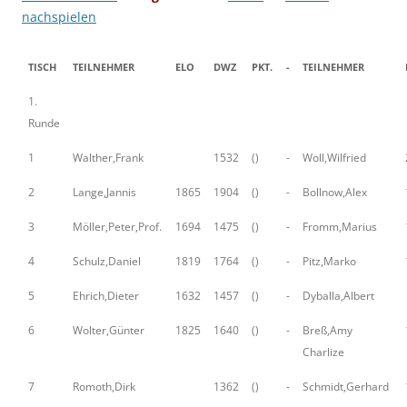
nachspielen
TISCH
TEILNEHMER
ELO
DWZ
PKT.
-
TEILNEHMER
1.
Runde
1
Walther,Frank
1532
()
-
Woll,Wilfried
2
Lange,Jannis
1865
1904
()
-
Bollnow,Alex
3
Möller,Peter,Prof.
1694
1475
()
-
Fromm,Marius
4
Schulz,Daniel
1819
1764
()
-
Pitz,Marko
5
Ehrich,Dieter
1632
1457
()
-
Dyballa,Albert
6
Wolter,Günter
1825
1640
()
-
Breß,Amy
Charlize
7
Romoth,Dirk
1362
()
-
Schmidt,Gerhard