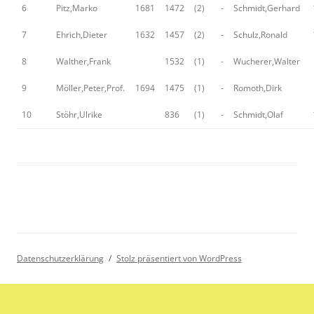
6
Pitz,Marko
1681
1472
(2)
-
Schmidt,Gerhard
7
Ehrich,Dieter
1632
1457
(2)
-
Schulz,Ronald
8
Walther,Frank
1532
(1)
-
Wucherer,Walter
9
Möller,Peter,Prof.
1694
1475
(1)
-
Romoth,Dirk
10
Stöhr,Ulrike
836
(1)
-
Schmidt,Olaf
Datenschutzerklärung
Stolz präsentiert von WordPress