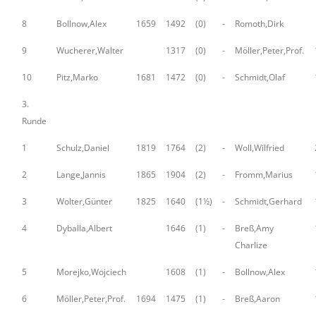
8
Bollnow,Alex
1659
1492
(0)
-
Romoth,Dirk
9
Wucherer,Walter
1317
(0)
-
Möller,Peter,Prof.
10
Pitz,Marko
1681
1472
(0)
-
Schmidt,Olaf
3.
Runde
1
Schulz,Daniel
1819
1764
(2)
-
Woll,Wilfried
2
Lange,Jannis
1865
1904
(2)
-
Fromm,Marius
3
Wolter,Günter
1825
1640
(1½)
-
Schmidt,Gerhard
4
Dyballa,Albert
1646
(1)
-
Breß,Amy
Charlize
5
Morejko,Wojciech
1608
(1)
-
Bollnow,Alex
6
Möller,Peter,Prof.
1694
1475
(1)
-
Breß,Aaron