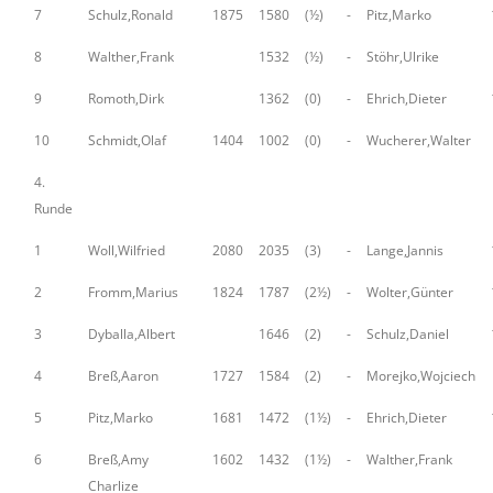
7
Schulz,Ronald
1875
1580
(½)
-
Pitz,Marko
8
Walther,Frank
1532
(½)
-
Stöhr,Ulrike
9
Romoth,Dirk
1362
(0)
-
Ehrich,Dieter
10
Schmidt,Olaf
1404
1002
(0)
-
Wucherer,Walter
4.
Runde
1
Woll,Wilfried
2080
2035
(3)
-
Lange,Jannis
2
Fromm,Marius
1824
1787
(2½)
-
Wolter,Günter
3
Dyballa,Albert
1646
(2)
-
Schulz,Daniel
4
Breß,Aaron
1727
1584
(2)
-
Morejko,Wojciech
5
Pitz,Marko
1681
1472
(1½)
-
Ehrich,Dieter
6
Breß,Amy
1602
1432
(1½)
-
Walther,Frank
Charlize