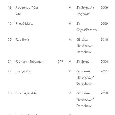
18.
Poggendorf,Carl
M
SV Gryps/Alt
2009
Ole
Ungnade
19.
Preuß,Malte
M
SV
2009
Gryps/Passow
20.
Rau,Erwin
M
GS Lütte
2010
Nordlichter
Dersekow
21.
Riemann,Sebastian
777
M
SV Gryps
2006
22.
Steil,Anton
M
GS "Lütte
2011
Nordlichter"
Dersekow
23.
Stobbe,Jendrik
M
GS "Lütte
2010
Nordlichter"
Dersekow