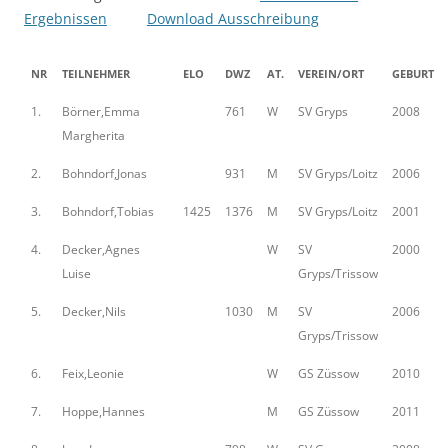
Ergebnissen
Download Ausschreibung
NR
TEILNEHMER
ELO
DWZ
AT.
VEREIN/ORT
GEBURT
1.
Börner,Emma
761
W
SV Gryps
2008
Margherita
2.
Bohndorf,Jonas
931
M
SV Gryps/Loitz
2006
3.
Bohndorf,Tobias
1425
1376
M
SV Gryps/Loitz
2001
4.
Decker,Agnes
W
SV
2000
Luise
Gryps/Trissow
5.
Decker,Nils
1030
M
SV
2006
Gryps/Trissow
6.
Feix,Leonie
W
GS Züssow
2010
7.
Hoppe,Hannes
M
GS Züssow
2011