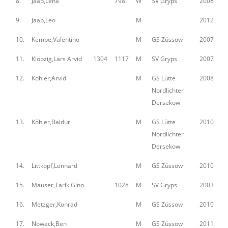
8.
Jaap,Lena
798
W
SV Gryps
2008
9.
Jaap,Leo
M
2012
10.
Kempe,Valentino
M
GS Züssow
2007
11.
Klöpzig,Lars Arvid
1304
1117
M
SV Gryps
2007
12.
Köhler,Arvid
M
GS Lütte
2008
Nordlichter
Dersekow
13.
Köhler,Baldur
M
GS Lütte
2010
Nordlichter
Dersekow
14.
Littkopf,Lennard
M
GS Züssow
2010
15.
Mauser,Tarik Gino
1028
M
SV Gryps
2003
16.
Metzger,Konrad
M
GS Züssow
2010
17.
Nowack,Ben
M
GS Züssow
2011